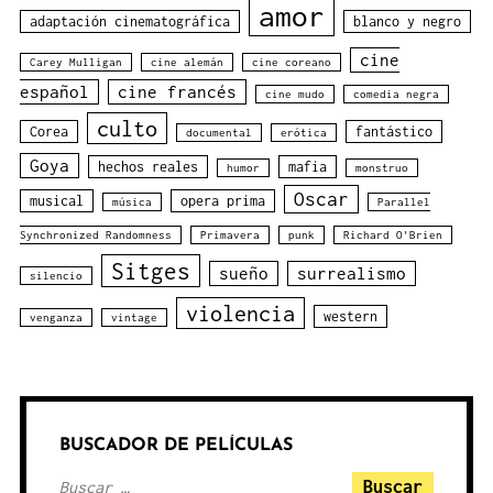
amor
adaptación cinematográfica
blanco y negro
cine
Carey Mulligan
cine alemán
cine coreano
español
cine francés
cine mudo
comedia negra
culto
Corea
fantástico
documental
erótica
Goya
hechos reales
mafia
humor
monstruo
Oscar
musical
opera prima
música
Parallel
Synchronized Randomness
Primavera
punk
Richard O'Brien
Sitges
sueño
surrealismo
silencio
violencia
western
venganza
vintage
BUSCADOR DE PELÍCULAS
Buscar: