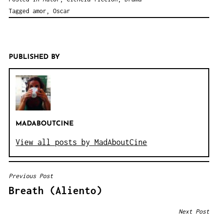
Tagged
amor
,
Oscar
PUBLISHED BY
MADABOUTCINE
View all posts by MadAboutCine
Previous Post
NAVEGACIÓN
Breath (Aliento)
DE
ENTRADAS
Next Post