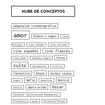
PELÍCULAS
NUBE DE CONCEPTOS
adaptación cinematográfica
amor
blanco y negro
Carey
Mulligan
cine alemán
cine coreano
cine español
cine francés
Corea
cine mudo
comedia negra
culto
documental
erótica
Goya
fantástico
hechos reales
mafia
musical
humor
monstruo
Oscar
opera prima
música
Parallel Synchronized Randomness
Primavera
punk
Richard O'Brien