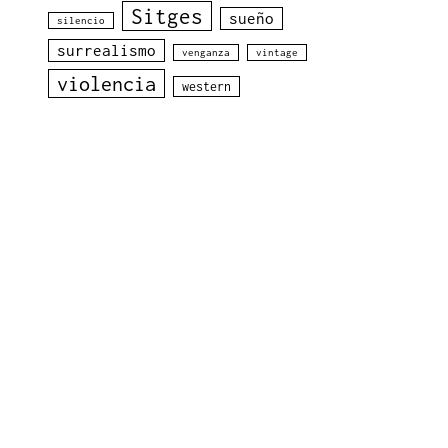
Sitges
sueño
silencio
surrealismo
venganza
vintage
violencia
western