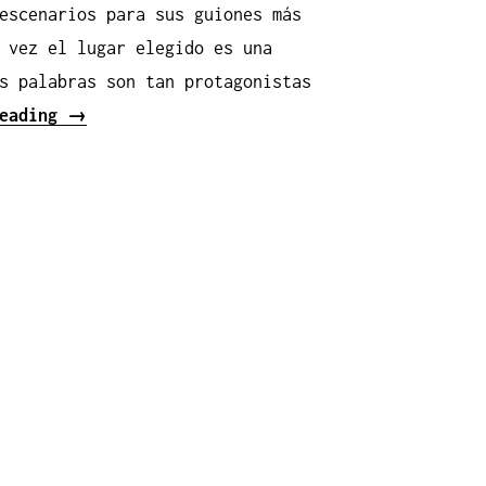
escenarios para sus guiones más
 vez el lugar elegido es una
s palabras son tan protagonistas
«La
reading
→
vida
secreta
de
las
palabras»