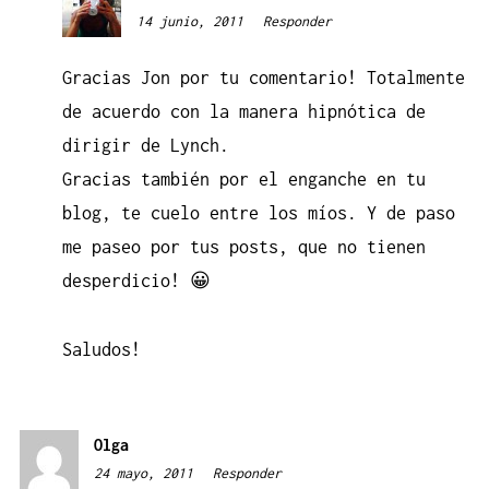
14 junio, 2011
20:05
Responder
Gracias Jon por tu comentario! Totalmente
de acuerdo con la manera hipnótica de
dirigir de Lynch.
Gracias también por el enganche en tu
blog, te cuelo entre los míos. Y de paso
me paseo por tus posts, que no tienen
desperdicio! 😀
Saludos!
Olga
24 mayo, 2011
21:30
Responder