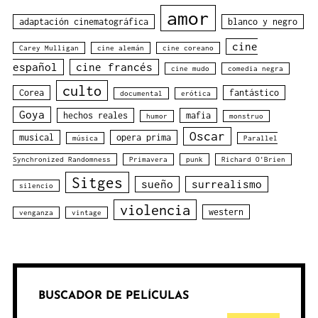
amor
adaptación cinematográfica
blanco y negro
cine
Carey Mulligan
cine alemán
cine coreano
español
cine francés
cine mudo
comedia negra
culto
Corea
fantástico
documental
erótica
Goya
hechos reales
mafia
humor
monstruo
Oscar
musical
opera prima
música
Parallel
Synchronized Randomness
Primavera
punk
Richard O'Brien
Sitges
sueño
surrealismo
silencio
violencia
western
venganza
vintage
BUSCADOR DE PELÍCULAS