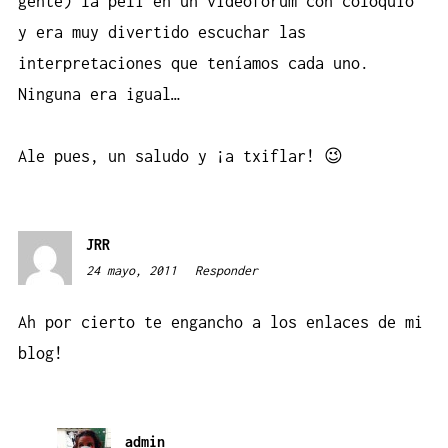
gente) la peli en un videoforum con coloquio
y era muy divertido escuchar las
interpretaciones que teníamos cada uno.
Ninguna era igual…
Ale pues, un saludo y ¡a txiflar! 😉
JRR
24 mayo, 2011
11:49
Responder
Ah por cierto te engancho a los enlaces de mi
blog!
admin