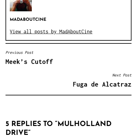
MADABOUTCINE
View all posts by MadAboutCine
Previous Post
NAVEGACIÓN
Meek’s Cutoff
DE
ENTRADAS
Next Post
Fuga de Alcatraz
5 REPLIES TO “
MULHOLLAND
DRIVE
”