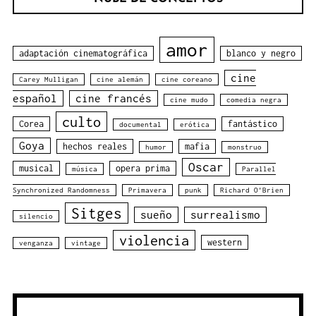
amor
adaptación cinematográfica
blanco y negro
cine
Carey Mulligan
cine alemán
cine coreano
español
cine francés
cine mudo
comedia negra
culto
Corea
fantástico
documental
erótica
Goya
hechos reales
mafia
humor
monstruo
Oscar
musical
opera prima
música
Parallel
Synchronized Randomness
Primavera
punk
Richard O'Brien
Sitges
sueño
surrealismo
silencio
violencia
western
venganza
vintage