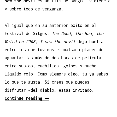
saw the devil
es un film de sangre, violencia
y sobre todo de venganza.
Al igual que en su anterior éxito en el
Festival de Sitges
,
The Good, the Bad, the
Weird en 2008,
I saw the devil
dejó huella
entre los que tuvimos el malsano placer de
aguantar las más de dos horas de película
entre sustos, cuchillos, golpes y mucho
líquido rojo. Como siempre digo, tú ya sabes
lo que te gusta. Si crees que puedes
disfrutar «del diablo» estás invitado.
«I
Continue reading
→
saw
the