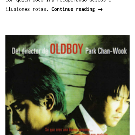
«Breath
ilusiones rotas.
Continue reading
→
(Aliento)»