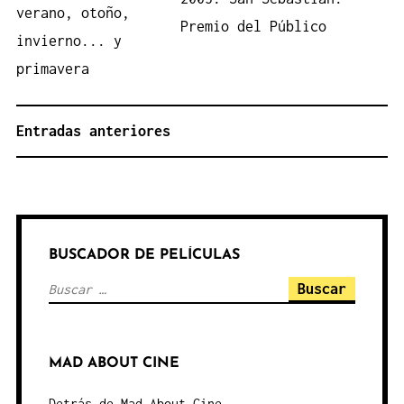
Premio del Público
NAVEGACIÓN
Entradas anteriores
DE
ENTRADAS
BUSCADOR DE PELÍCULAS
Buscar:
MAD ABOUT CINE
Detrás de Mad About Cine