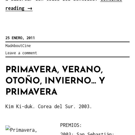
«Dream»
reading
→
25 ENERO, 2011
MadAboutCine
Leave a comment
PRIMAVERA, VERANO,
OTOÑO, INVIERNO… Y
PRIMAVERA
Kim Ki-duk. Corea del Sur. 2003.
PREMIOS:
2003: San Sebastián: